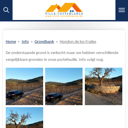
Ga
direct
naar
de
hoofdinhoud
Home
»
Info
»
Grondbank
»
Hondon de los Frailes
De onderstaande grond is verkocht maar we hebben verschillende
vergelijkbare gronden in onze portefeuille. Info volgt nog.