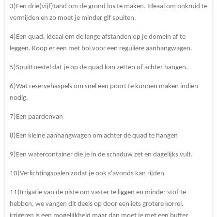
3)Een drie(vijf)tand om de grond los te maken. Ideaal om onkruid te
vermijden en zo moet je minder gif spuiten.
4)Een quad, ideaal om de lange afstanden op je domein af te
leggen. Koop er een met bol voor een reguliere aanhangwagen.
5)Spuittoestel dat je op de quad kan zetten of achter hangen.
6)Wat reservehaspels om snel een poort te kunnen maken indien
nodig.
7)Een paardenvan
8)Een kleine aanhangwagen om achter de quad te hangen
9)Een watercontainer die je in de schaduw zet en dagelijks vult.
10)Verlichtingspalen zodat je ook s'avonds kan rijden
11)Irrigatie van de piste om vaster te liggen en minder stof te
hebben, we vangen dit deels op door een iets grotere korrel.
irrigeren is een mogelijkheid maar dan moet je met een buffer