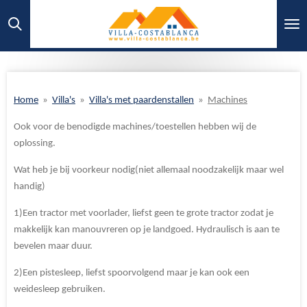
Ga
direct
naar
de
hoofdinhoud
Home
»
Villa's
»
Villa's met paardenstallen
»
Machines
Ook voor de benodigde machines/toestellen hebben wij de
oplossing.
Wat heb je bij voorkeur nodig(niet allemaal noodzakelijk maar wel
handig)
1)Een tractor met voorlader, liefst geen te grote tractor zodat je
makkelijk kan manouvreren op je landgoed. Hydraulisch is aan te
bevelen maar duur.
2)Een pistesleep, liefst spoorvolgend maar je kan ook een
weidesleep gebruiken.