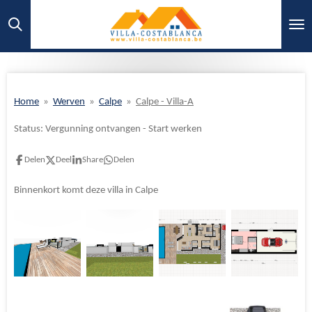
Ga
direct
naar
de
hoofdinhoud
Home
»
Werven
»
Calpe
»
Calpe - Villa-A
Status: Vergunning ontvangen - Start werken
Delen
Deel
Share
Delen
Binnenkort komt deze villa in Calpe