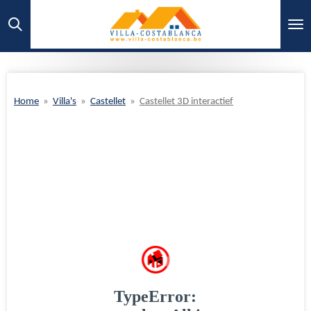
Ga
direct
naar
de
hoofdinhoud
Home
»
Villa's
»
Castellet
»
Castellet 3D interactief