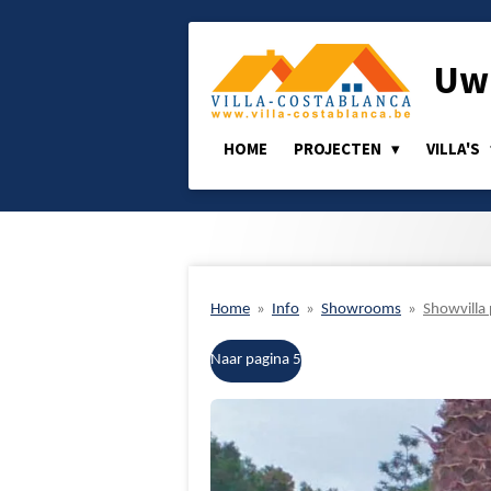
Ga
direct
Uw 
naar
de
hoofdinhoud
HOME
PROJECTEN
VILLA'S
Home
»
Info
»
Showrooms
»
Showvilla 
Naar pagina 5