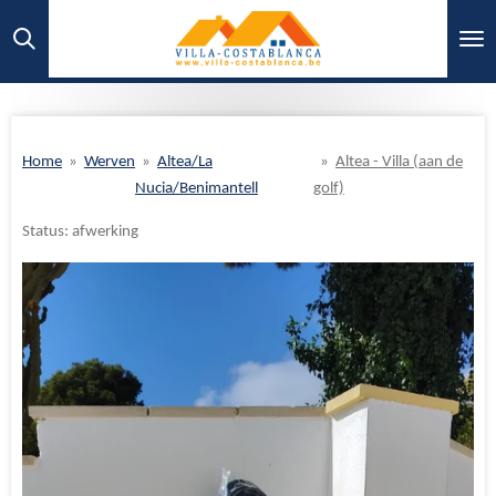
Ga
direct
naar
de
hoofdinhoud
Home
»
Werven
»
Altea/La
»
Altea - Villa (aan de
Nucia/Benimantell
golf)
Status: afwerking