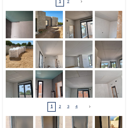
1
2
1
2
3
4