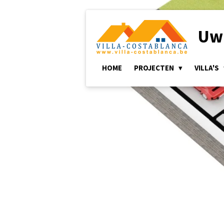
Ga
direct
Uw 
naar
de
hoofdinhoud
HOME
PROJECTEN
VILLA'S