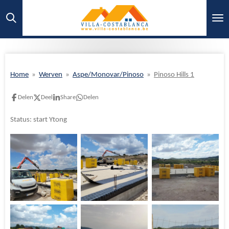
Ga
direct
naar
de
hoofdinhoud
Home
»
Werven
»
Aspe/Monovar/Pinoso
»
Pinoso Hills 1
Delen
Deel
Share
Delen
Status: start Ytong