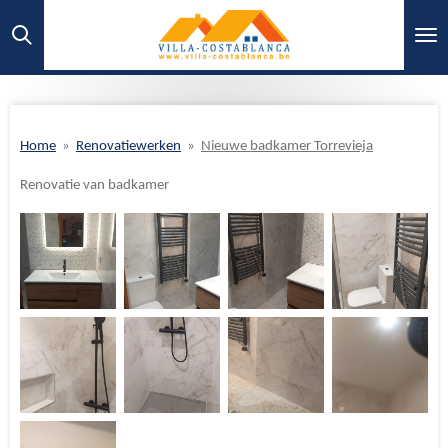
Ga
direct
naar
de
hoofdinhoud
Home
»
Renovatiewerken
»
Nieuwe badkamer Torrevieja
Renovatie van badkamer