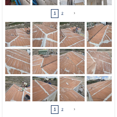
1
2
1
2