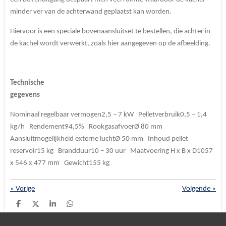
minder ver van de achterwand geplaatst kan worden.
Hiervoor is een speciale bovenaansluitset te bestellen, die achter in
de kachel wordt verwerkt, zoals hier aangegeven op de afbeelding.
Technische
gegevens
Nominaal regelbaar vermogen2,5 – 7 kW Pelletverbruik0,5 – 1,4
kg/h Rendement94,5% RookgasafvoerØ 80 mm
Aansluitmogelijkheid externe luchtØ 50 mm Inhoud pellet
reservoir15 kg Brandduur10 – 30 uur Maatvoering H x B x D1057
x 546 x 477 mm Gewicht155 kg
«
Vorige
Volgende
»
D
D
S
D
e
e
h
e
l
e
a
l