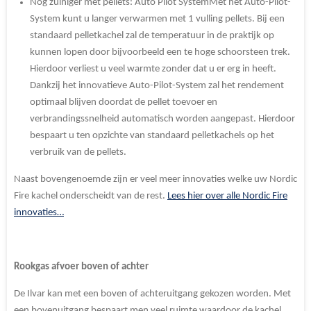
Nog zuiniger met pellets: Auto Pilot System
Met het Auto-Pilot-
System kunt u langer verwarmen met 1 vulling pellets. Bij een
standaard pelletkachel zal de temperatuur in de praktijk op
kunnen lopen door bijvoorbeeld een te hoge schoorsteen trek.
Hierdoor verliest u veel warmte zonder dat u er erg in heeft.
Dankzij het innovatieve Auto-Pilot-System zal het rendement
optimaal blijven doordat de pellet toevoer en
verbrandingssnelheid automatisch worden aangepast. Hierdoor
bespaart u ten opzichte van standaard pelletkachels op het
verbruik van de pellets.
Naast bovengenoemde zijn er veel meer innovaties welke uw Nordic
Fire kachel onderscheidt van de rest.
Lees hier over alle Nordic Fire
innovaties…
Rookgas afvoer boven of achter
De Ilvar kan met een boven of achteruitgang gekozen worden. Met
een bovenuitgang bespaart men veel ruimte waardoor de kachel