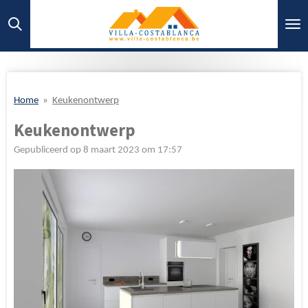
Ga
direct
naar
de
hoofdinhoud
Home
»
Keukenontwerp
Keukenontwerp
Gepubliceerd op 8 maart 2023 om 17:57