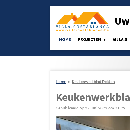
Ga
direct
Uw 
naar
de
hoofdinhoud
HOME
PROJECTEN
VILLA'S
Home
»
Keukenwerkblad Dekton
Keukenwerkbla
Gepubliceerd op 27 juni 2023 om 21:29