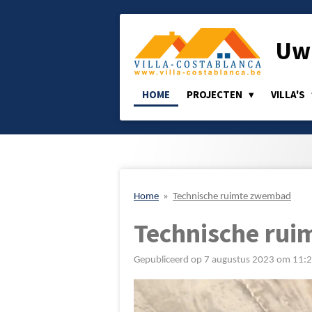
Ga
direct
Uw 
naar
de
hoofdinhoud
HOME
PROJECTEN
VILLA'S
Home
»
Technische ruimte zwembad
Technische ru
Gepubliceerd op 7 augustus 2023 om 11: