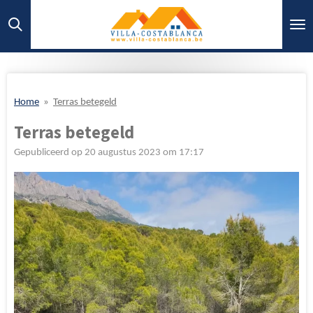
Ga
direct
naar
de
hoofdinhoud
Home
»
Terras betegeld
Terras betegeld
Gepubliceerd op 20 augustus 2023 om 17:17