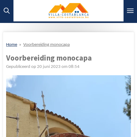
Ga
direct
naar
de
hoofdinhoud
Home
»
Voorbereiding monocapa
Voorbereiding monocapa
Gepubliceerd op 20 juni 2023 om 08:54