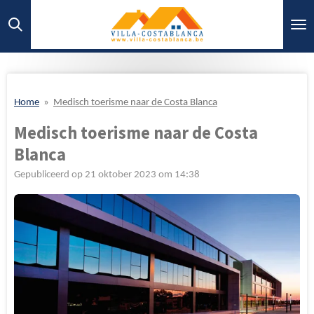
Ga
direct
naar
de
hoofdinhoud
Home
»
Medisch toerisme naar de Costa Blanca
Medisch toerisme naar de Costa
Blanca
Gepubliceerd op 21 oktober 2023 om 14:38