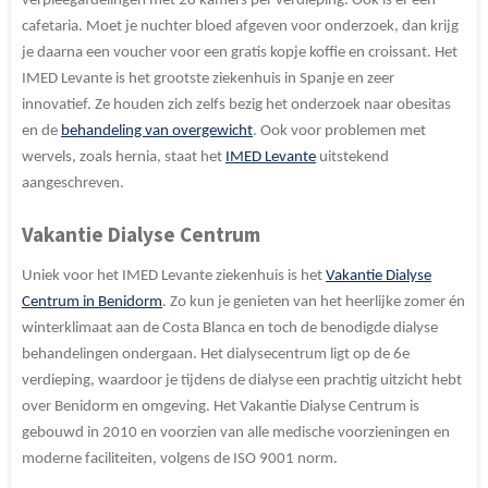
verpleegafdelingen met 28 kamers per verdieping. Ook is er een
cafetaria. Moet je nuchter bloed afgeven voor onderzoek, dan krijg
je daarna een voucher voor een gratis kopje koffie en croissant. Het
IMED Levante is het grootste ziekenhuis in Spanje en zeer
innovatief. Ze houden zich zelfs bezig het onderzoek naar obesitas
en de
behandeling van overgewicht
. Ook voor problemen met
wervels, zoals hernia, staat het
IMED Levante
uitstekend
aangeschreven.
Vakantie Dialyse Centrum
Uniek voor het IMED Levante ziekenhuis is het
Vakantie Dialyse
Centrum in Benidorm
. Zo kun je genieten van het heerlijke zomer én
winterklimaat aan de Costa Blanca en toch de benodigde dialyse
behandelingen ondergaan. Het dialysecentrum ligt op de 6e
verdieping, waardoor je tijdens de dialyse een prachtig uitzicht hebt
over Benidorm en omgeving. Het Vakantie Dialyse Centrum is
gebouwd in 2010 en voorzien van alle medische voorzieningen en
moderne faciliteiten, volgens de ISO 9001 norm.