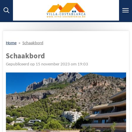
Ga
direct
naar
de
hoofdinhoud
Home
»
Schaakbord
Schaakbord
Gepubliceerd op 15 november 2023 om 19:03