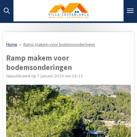
Ga
direct
naar
de
hoofdinhoud
Home
»
Ramp makem voor bodemsonderingen
Ramp makem voor
bodemsonderingen
Gepubliceerd op 7 januari 2024 om 16:15