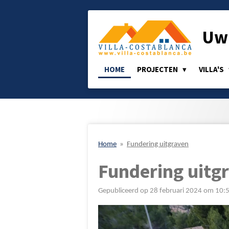
Ga
direct
Uw 
naar
de
hoofdinhoud
HOME
PROJECTEN
VILLA'S
Home
»
Fundering uitgraven
Fundering uitg
Gepubliceerd op 28 februari 2024 om 10: