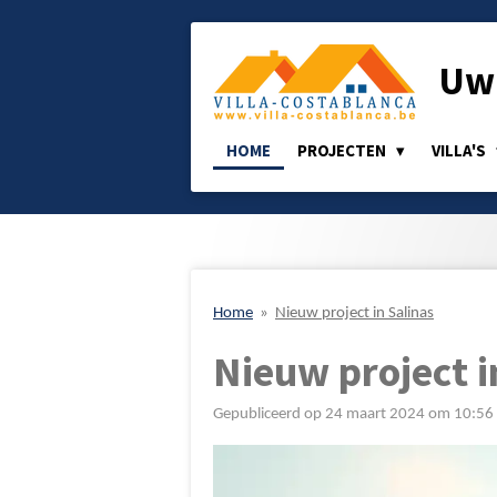
Ga
direct
Uw 
naar
de
hoofdinhoud
HOME
PROJECTEN
VILLA'S
Home
»
Nieuw project in Salinas
Nieuw project i
Gepubliceerd op 24 maart 2024 om 10:56