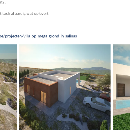
 m2.
och al aardig wat oplevert.
be/projecten/villa-op-mega-grond-in-salinas