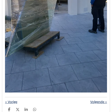
«
Vorige
Volgende
»
D
D
S
D