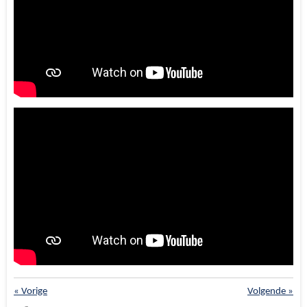
«
Vorige
Volgende
»