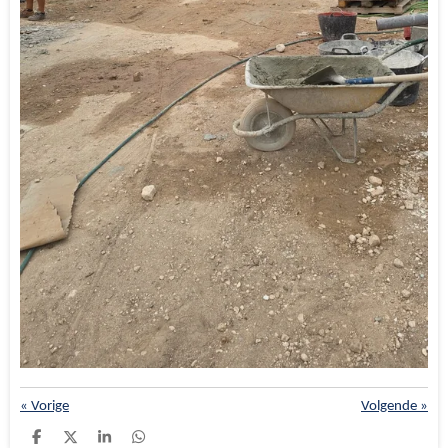
«
Vorige
Volgende
»
D
D
S
D