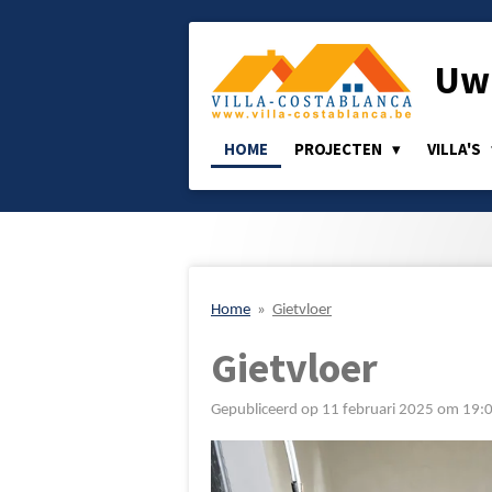
Ga
direct
Uw 
naar
de
hoofdinhoud
HOME
PROJECTEN
VILLA'S
Home
»
Gietvloer
Gietvloer
Gepubliceerd op 11 februari 2025 om 19: