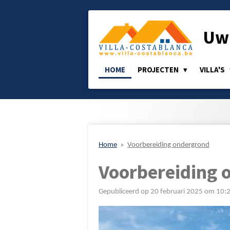
Ga
direct
Uw 
naar
de
hoofdinhoud
HOME
PROJECTEN
VILLA'S
Home
»
Voorbereiding ondergrond
Voorbereiding 
Gepubliceerd op 20 februari 2025 om 10: