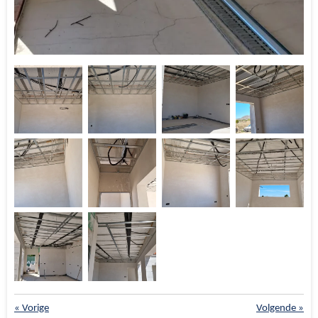
«
Vorige
Volgende
»