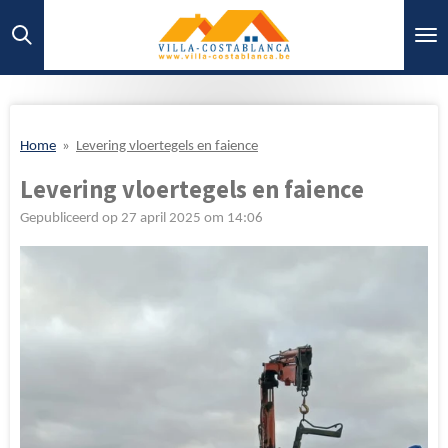
Ga
direct
naar
de
hoofdinhoud
Home
»
Levering vloertegels en faience
Levering vloertegels en faience
Gepubliceerd op 27 april 2025 om 14:06