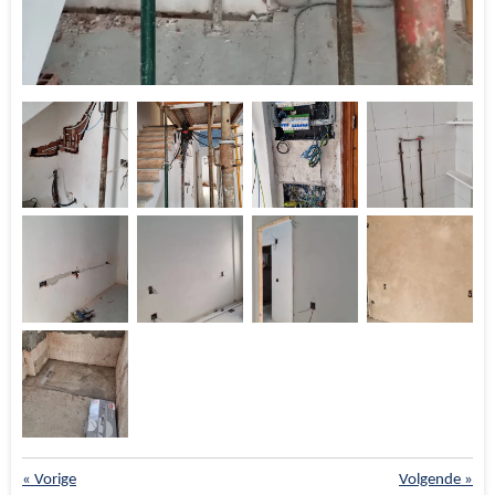
«
Vorige
Volgende
»