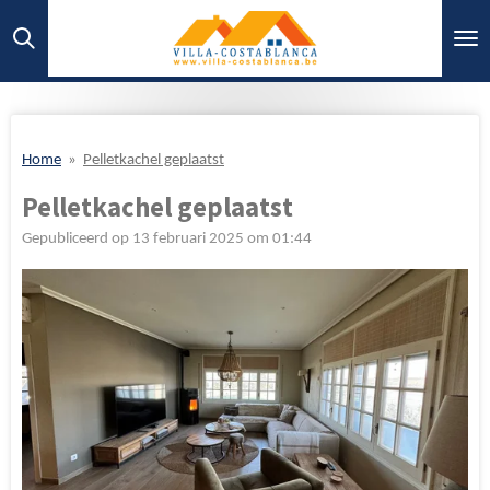
Ga
direct
naar
de
hoofdinhoud
Home
»
Pelletkachel geplaatst
Pelletkachel geplaatst
Gepubliceerd op 13 februari 2025 om 01:44