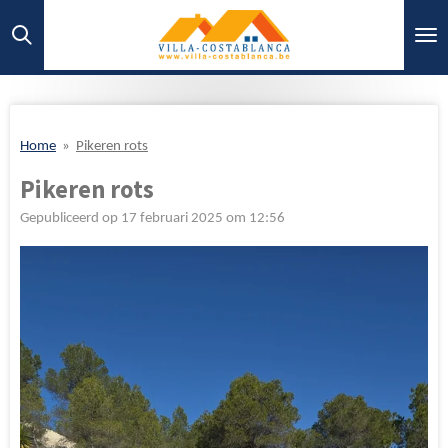
Ga
direct
naar
de
hoofdinhoud
Home
»
Pikeren rots
Pikeren rots
Gepubliceerd op 17 februari 2025 om 12:56