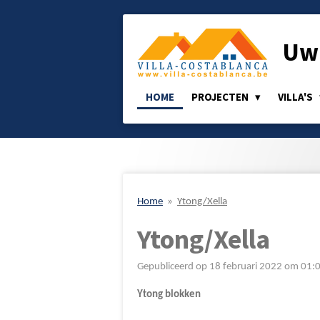
Ga
direct
Uw 
naar
de
hoofdinhoud
HOME
PROJECTEN
VILLA'S
Home
»
Ytong/Xella
Ytong/Xella
Gepubliceerd op 18 februari 2022 om 01:
Ytong blokken