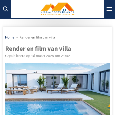
Ga
direct
naar
de
hoofdinhoud
Home
»
Render en film van villa
Render en film van villa
Gepubliceerd op 16 maart 2025 om 21:42