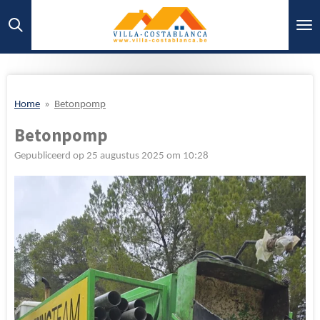
Ga
direct
naar
de
hoofdinhoud
Home
»
Betonpomp
Betonpomp
Gepubliceerd op 25 augustus 2025 om 10:28