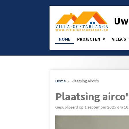
Ga
direct
Uw 
naar
de
hoofdinhoud
HOME
PROJECTEN
VILLA'S
Home
»
Plaatsing airco's
Plaatsing airco'
Gepubliceerd op 1 september 2025 om 18