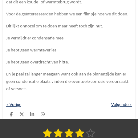
dat dit een koude- of warmtebrug wordt.
Voor de geïnteresseerden hebben we een filmpje hoe we dit doen.
Dit lijkt onnozel om te doen maar heeft toch zijn nut.
Je vermijdt er condensatie mee
Je hebt geen warmteverlies
Je hebt geen overdracht van hitte.
En je paal zal langer meegaan want ook aan de binnenzijde kan er
geen condensatie plaats vinden die eventuele corrosie veroorzaakt
of versnelt.
«
Vorige
Volgende
»
D
D
S
D
e
e
h
e
l
e
a
l
e
l
r
e
1
2
3
4
5
S
R
n
e
n
t