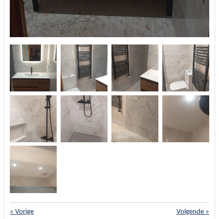
«
Vorige
Volgende
»