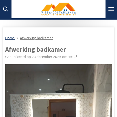
Ga
direct
naar
de
hoofdinhoud
Home
»
Afwerking badkamer
Afwerking badkamer
Gepubliceerd op 23 december 2025 om 15:28