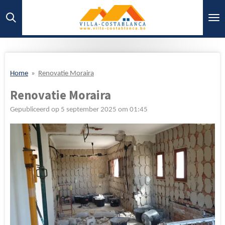
Ga
direct
naar
de
hoofdinhoud
Home
»
Renovatie Moraira
Renovatie Moraira
Gepubliceerd op 5 september 2025 om 01:45