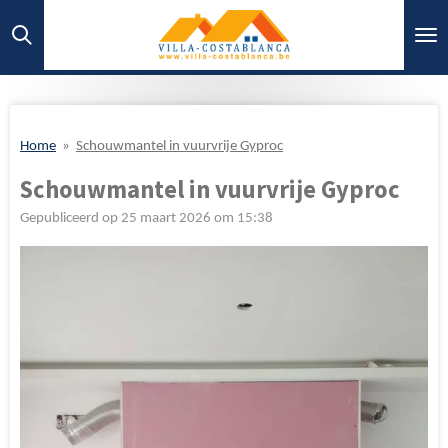
Ga
direct
naar
de
hoofdinhoud
Home
»
Schouwmantel in vuurvrije Gyproc
Schouwmantel in vuurvrije Gyproc
Gepubliceerd op 25 maart 2026 om 15:38