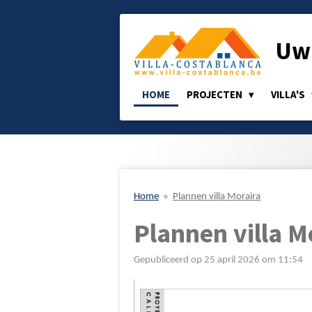
Ga
direct
Uw 
naar
de
hoofdinhoud
HOME
PROJECTEN
VILLA'S
Home
»
Plannen villa Moraira
Plannen villa M
Gepubliceerd op 25 april 2026 om 11:54