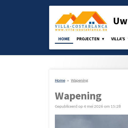
Ga
direct
Uw 
naar
de
hoofdinhoud
HOME
PROJECTEN
VILLA'S
Home
»
Wapening
Wapening
Gepubliceerd op 4 mei 2026 om 15:28