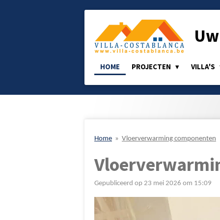
Ga
direct
Uw 
naar
de
hoofdinhoud
HOME
PROJECTEN
VILLA'S
Home
»
Vloerverwarming componenten
Vloerverwarmi
Gepubliceerd op 23 mei 2026 om 15:09