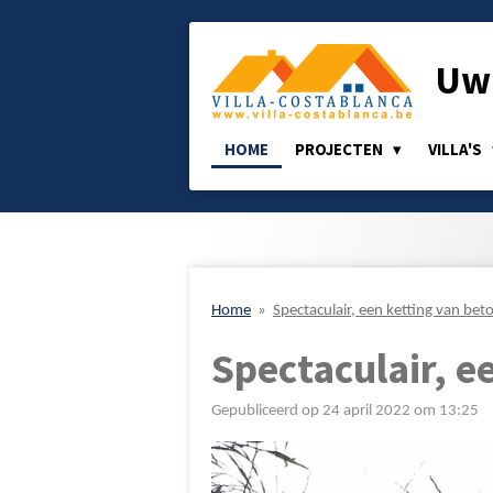
Ga
direct
Uw 
naar
de
hoofdinhoud
HOME
PROJECTEN
VILLA'S
Home
»
Spectaculair, een ketting van bet
Spectaculair, e
Gepubliceerd op 24 april 2022 om 13:25