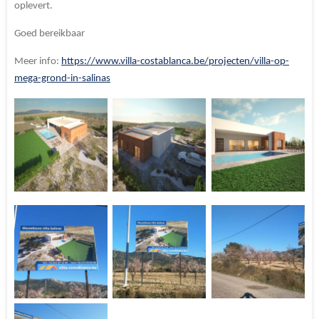
oplevert.
Goed bereikbaar
Meer info:
https://www.villa-costablanca.be/projecten/villa-op-
mega-grond-in-salinas