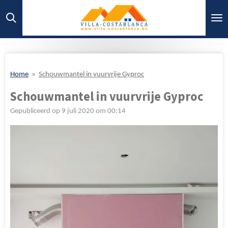
Ga
direct
naar
de
hoofdinhoud
Home
»
Schouwmantel in vuurvrije Gyproc
Schouwmantel in vuurvrije Gyproc
Gepubliceerd op 9 juli 2020 om 00:14