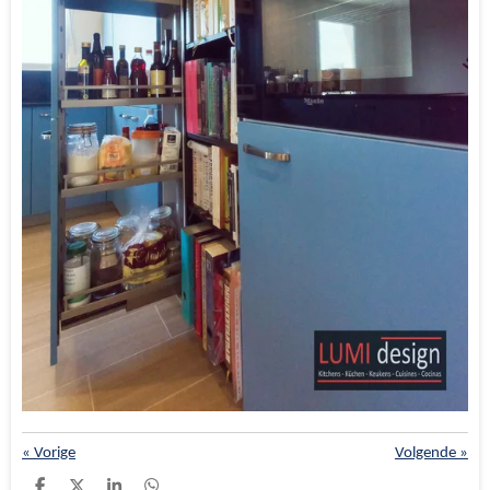
«
Vorige
Volgende
»