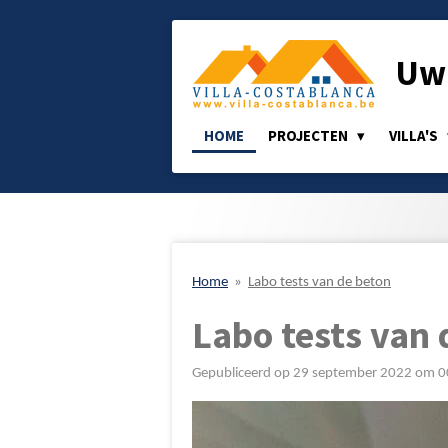
Ga
direct
Uw 
naar
de
hoofdinhoud
HOME
PROJECTEN
VILLA'S
Home
»
Labo tests van de beton
Labo tests van 
Gepubliceerd op 29 september 2022 om 0