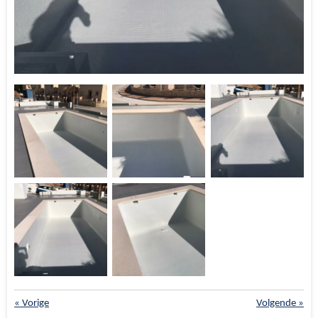
«
Vorige
Volgende
»