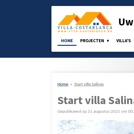
Ga
direct
Uw 
naar
de
hoofdinhoud
HOME
PROJECTEN
VILLA'S
Home
»
Start villa Salinas
Start villa Sali
Gepubliceerd op 31 augustus 2021 om 00