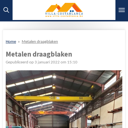
Ga
direct
naar
de
hoofdinhoud
Home
»
Metalen draagblaken
Metalen draagblaken
Gepubliceerd op 3 januari 2022 om 15:10